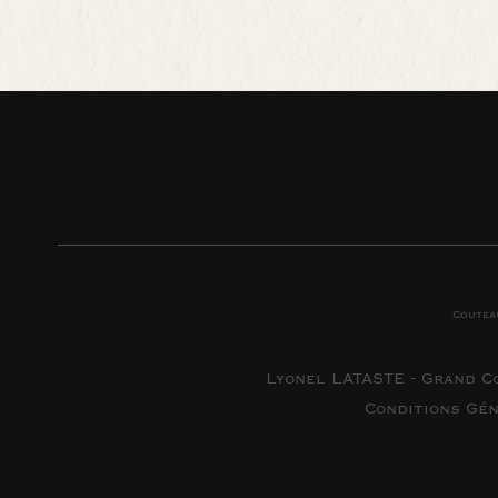
Coutea
Lyonel LATASTE - Grand C
Conditions Gé