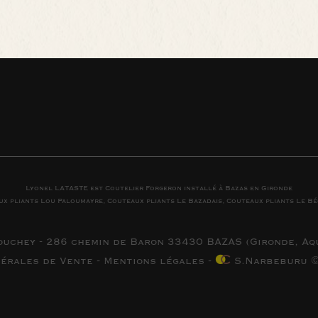
Lyonel LATASTE est
Coutelier
Forgeron
installé à
Bazas
en
Gironde
ux pliants
Lou Paloumayre
,
Couteaux pliants
Le Bazadais
,
Couteaux pliants
Le Bé
ouchey - 286 chemin de Baron 33430 BAZAS (
Gironde, Aq
nérales de Vente
-
Mentions légales
-
S.Narbeburu ©