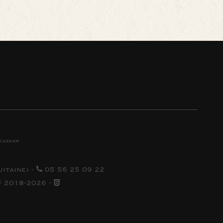
cassier
.
uitaine
) -
05 56 25 09 22
 2018-2026
-