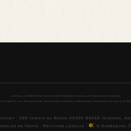
Lyonel LATASTE est
Coutelier
Forgeron
installé à
Bazas
en
Gironde
ux pliants
Lou Paloumayre
,
Couteaux pliants
Le Bazadais
,
Couteaux pliants
Le Bé
ouchey - 286 chemin de Baron 33430 BAZAS (
Gironde, Aq
nérales de Vente
-
Mentions légales
-
S.Narbeburu ©