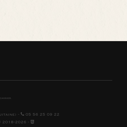
cassier
.
uitaine
) -
05 56 25 09 22
 2018-2026
-