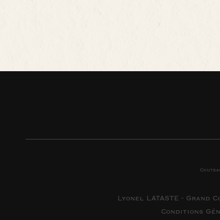
Coutea
Lyonel LATASTE - Grand C
Conditions Gé