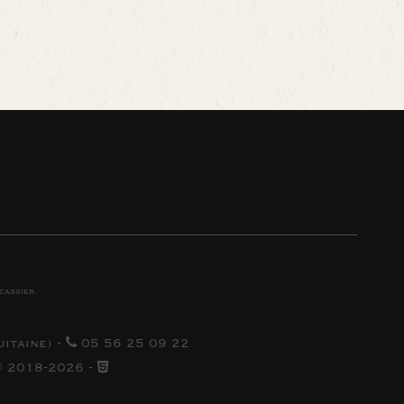
cassier
.
uitaine
) -
05 56 25 09 22
 2018-2026
-