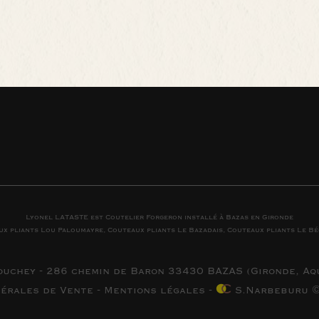
Lyonel LATASTE est
Coutelier
Forgeron
installé à
Bazas
en
Gironde
ux pliants
Lou Paloumayre
,
Couteaux pliants
Le Bazadais
,
Couteaux pliants
Le Bé
ouchey - 286 chemin de Baron 33430 BAZAS (
Gironde, Aq
nérales de Vente
-
Mentions légales
-
S.Narbeburu ©