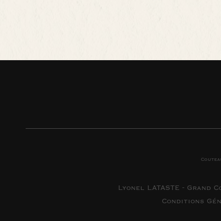
Coutea
Lyonel LATASTE - Grand C
Conditions Gé