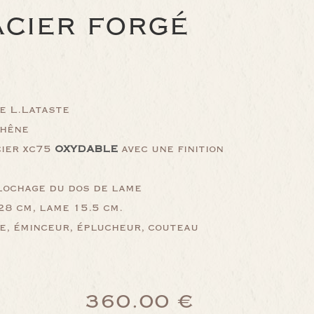
ACIER FORGÉ
e L.Lataste
chêne
cier xc75
OXYDABLE
avec une finition
llochage du dos de lame
8 cm, lame 15.5 cm.
e, éminceur, éplucheur, couteau
360.00 €