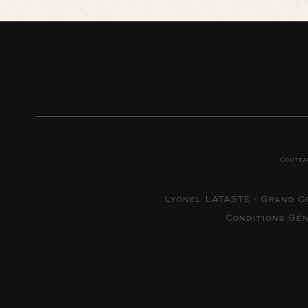
Coutea
Lyonel LATASTE - Grand C
Conditions Gé