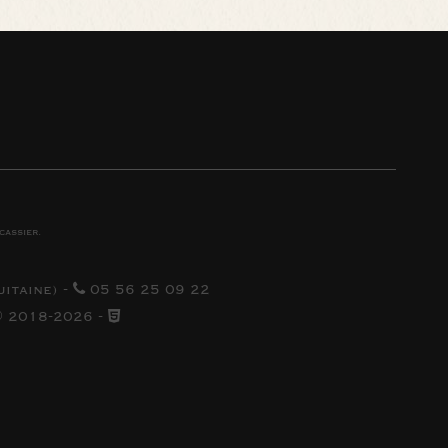
cassier
.
uitaine
) -
05 56 25 09 22
 2018-2026
-