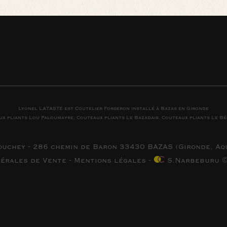
Lyonel LATASTE est
Coutelier
Forgeron
installé à
Bazas
en
Gironde
ux pliants
Lou Paloumayre
,
Couteaux pliants
Le Bazadais
,
Couteaux pliants
Le Bé
ouchey - 286 chemin de Baron 33430 BAZAS (
Gironde, Aq
nérales de Vente
-
Mentions légales
-
S.Narbeburu ©