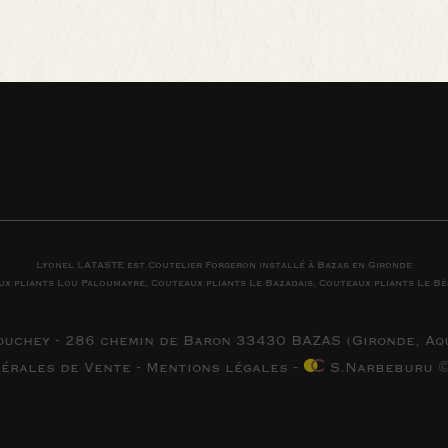
Lyonel LATASTE est
Coutelier
Forgeron
installé à
Bazas
en
Gironde
ux pliants
Lou Paloumayre
,
Couteaux pliants
Le Bazadais
,
Couteaux pliants
Le Bé
ouchey - 286 chemin de Baron 33430 BAZAS (
Gironde, Aq
nérales de Vente
-
Mentions légales
-
S.Narbeburu ©