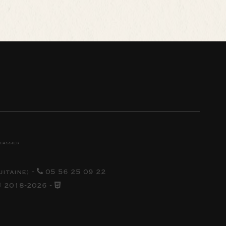
cassier
.
uitaine
) -
05 56 25 09 22
 2018-2026
-