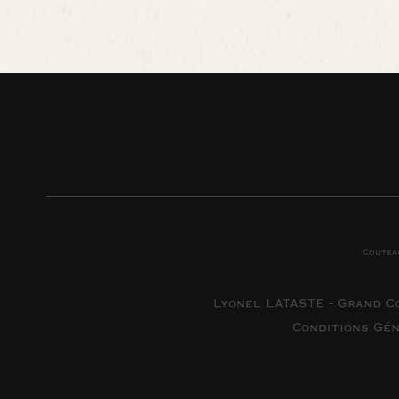
Coutea
Lyonel LATASTE - Grand C
Conditions Gé